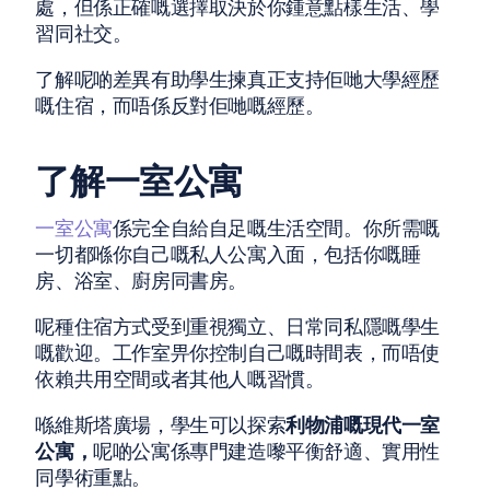
處，但係正確嘅選擇取決於你鍾意點樣生活、學
習同社交。
了解呢啲差異有助學生揀真正支持佢哋大學經歷
嘅住宿，而唔係反對佢哋嘅經歷。
了解一室公寓
一室公寓
係完全自給自足嘅生活空間。你所需嘅
一切都喺你自己嘅私人公寓入面，包括你嘅睡
房、浴室、廚房同書房。
呢種住宿方式受到重視獨立、日常同私隱嘅學生
嘅歡迎。工作室畀你控制自己嘅時間表，而唔使
依賴共用空間或者其他人嘅習慣。
喺維斯塔廣場，學生可以探索
利物浦嘅現代一室
公寓，
呢啲公寓係專門建造嚟平衡舒適、實用性
同學術重點。