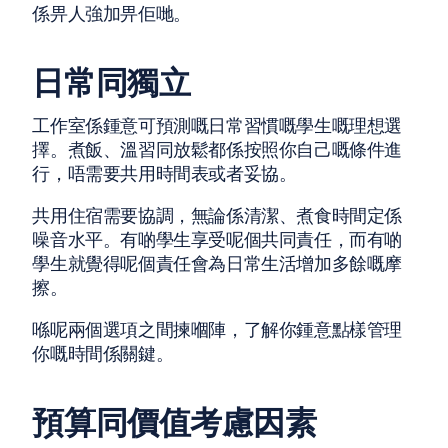
係畀人強加畀佢哋。
日常同獨立
工作室係鍾意可預測嘅日常習慣嘅學生嘅理想選
擇。煮飯、溫習同放鬆都係按照你自己嘅條件進
行，唔需要共用時間表或者妥協。
共用住宿需要協調，無論係清潔、煮食時間定係
噪音水平。有啲學生享受呢個共同責任，而有啲
學生就覺得呢個責任會為日常生活增加多餘嘅摩
擦。
喺呢兩個選項之間揀嗰陣，了解你鍾意點樣管理
你嘅時間係關鍵。
預算同價值考慮因素