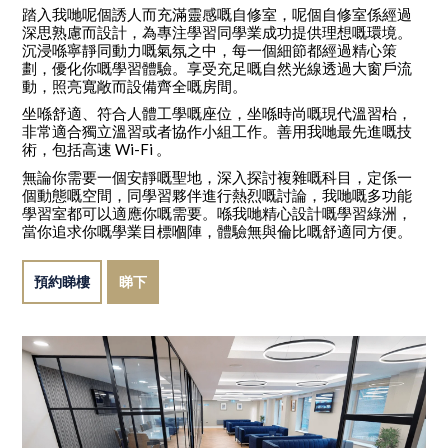
踏入我哋呢個誘人而充滿靈感嘅自修室，呢個自修室係經過
深思熟慮而設計，為專注學習同學業成功提供理想嘅環境。
沉浸喺寧靜同動力嘅氣氛之中，每一個細節都經過精心策
劃，優化你嘅學習體驗。享受充足嘅自然光線透過大窗戶流
動，照亮寬敞而設備齊全嘅房間。
坐喺舒適、符合人體工學嘅座位，坐喺時尚嘅現代溫習枱，
非常適合獨立溫習或者協作小組工作。善用我哋最先進嘅技
術，包括高速 Wi-Fi 。
無論你需要一個安靜嘅聖地，深入探討複雜嘅科目，定係一
個動態嘅空間，同學習夥伴進行熱烈嘅討論，我哋嘅多功能
學習室都可以適應你嘅需要。喺我哋精心設計嘅學習綠洲，
當你追求你嘅學業目標嗰陣，體驗無與倫比嘅舒適同方便。
預約睇樓
睇下