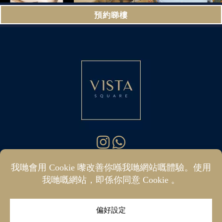
預約睇樓
你好 @ 維斯塔廣場公司
07400 288187
|