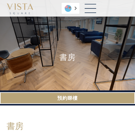
粵語
書房
預約睇樓
書房