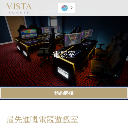
粵語
電競室
預約睇樓
最先進嘅電競遊戲室