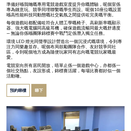
準備好喺我哋嘅專用電競遊戲室度提升你嘅體驗，呢個室係
專為鍾意玩、競爭同埋聯繫嘅學生而設。呢個10座位嘅設置
喺高性能科技同動態嘅社交氣氛之間提供咗完美嘅平衡。
每個遊戲站都配備咗符合人體工學嘅椅子、高刷新率嘅顯示
器、強大嘅電腦同高級耳機，確保遊戲流暢同最大嘅舒適度
— 無論你係喺團隊錦標賽中戰鬥定係潛入獨立任務。
環境 LED 燈光同聲學設計營造出一個沉浸式嘅環境，令到專
注力同樂趣並存。呢個布局鼓勵團隊合作、友好競爭同社
區，令到呢個地方成為隨便玩家同有志向嘅電競玩家嘅最
愛。
電競室向所有居民開放，唔單止係一個遊戲中心，亦都係一
個社交熱點，友誼形成，錦標賽活躍，每場比賽都好似一個
活動噉。
預約睇樓
睇下