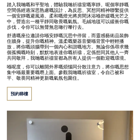
踏入我哋嘅和平聖地，體驗我哋祈禱室嘅寧靜。呢個寧靜嘅
空間係經過深思熟慮嘅設計，為反思、冥想同精神聯繫提供
一個安靜嘅避風港。柔和嘅燈光將房間沐浴喺舒緩嘅光芒之
中，營造出一種平靜同敬畏嘅氣氛。毛絨地毯可以緩衝你嘅
步伐，令你可以無聲無息噉行嚟行去。
舒適嘅座位邀請你喺安靜嘅沉思中停留，而靈感藝術品裝飾
住牆身，提升你嘅精神。溫柔嘅樂器音樂喺背景中輕輕播
放，將你嘅頭腦帶到一個內心和諧嘅地方。無論你係尋求幾
個孤獨嘅時刻，默默地表達你嘅祈禱，定係想同其他人一齊
共同敬拜，我哋嘅祈禱室都為所有人提供一個歡迎嘅環境。
喺呢度，你可以離開外界嘅煩惱同分散注意力，將你嘅思想
集中喺最重要嘅嘢上面。參觀我哋嘅祈禱室，令自己被和
平、敬畏同精神更新嘅氣氛包圍住。
預約睇樓