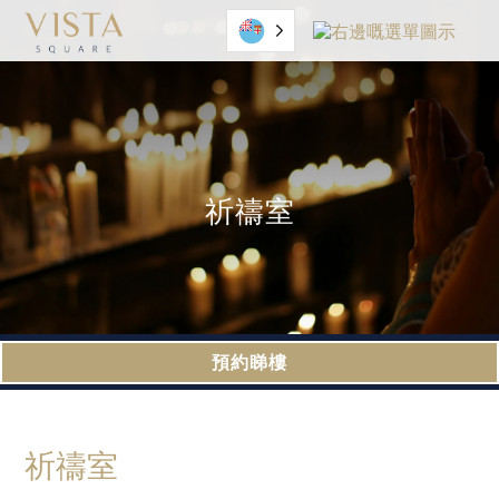
粵語
祈禱室
預約睇樓
祈禱室