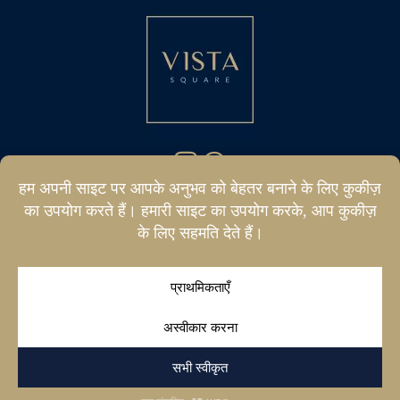
hello@vistasquare.co.uk
07400 288187
|
© विस्टा स्क्वायर। सर्वाधिकार सुरक्षित।
|
गोपनीयता नीति
|
वेबसाइट
द फ़ार्म फ़ैक्टरी
द्वारा