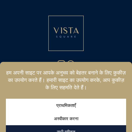
hello@vistasquare.co.uk
07400 288187
|