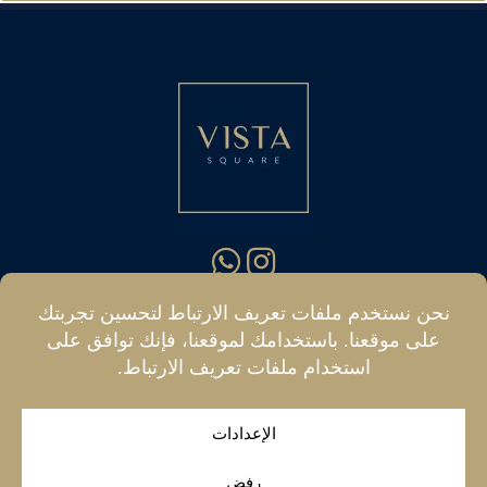
hello@vistasquare.co.uk
07400 288187
|