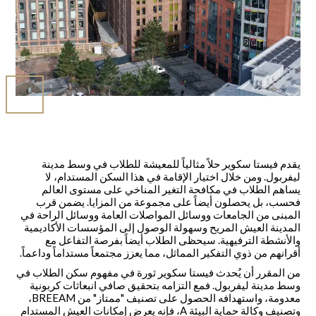
يقدم فيستا سكوير حلاً مثالياً للمعيشة للطلاب في وسط مدينة
ليفربول. ومن خلال اختيار الإقامة في هذا السكن المستدام، لا
يساهم الطلاب في مكافحة التغير المناخي على مستوى العالم
فحسب، بل يحصلون أيضاً على مجموعة من المزايا. يضمن قرب
المبنى من الجامعات ووسائل المواصلات العامة ووسائل الراحة في
المدينة العيش المريح وسهولة الوصول إلى المؤسسات الأكاديمية
والأنشطة الترفيهية. سيحظى الطلاب أيضاً بفرصة التفاعل مع
أقرانهم من ذوي التفكير المماثل، مما يعزز مجتمعاً مستداماً وداعماً.
من المقرر أن يُحدث فيستا سكوير ثورة في مفهوم سكن الطلاب في
وسط مدينة ليفربول. فمع التزامه بتحقيق صافي انبعاثات كربونية
معدومة، واستهدافه الحصول على تصنيف "ممتاز" من BREEAM،
وتصنيف وكالة حماية البيئة A، فإنه يعرض إمكانات العيش المستدام