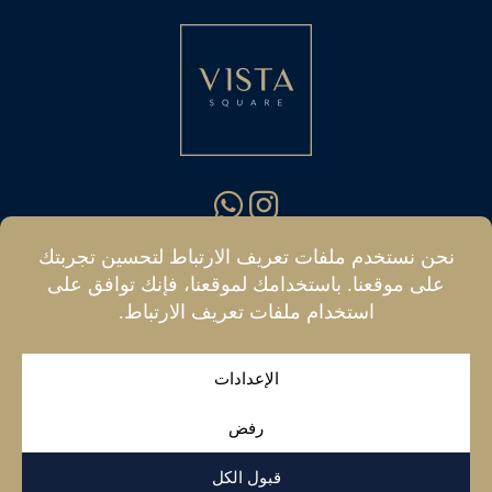
hello@vistasquare.co.uk
07400 288187
|
© فيستا سكوير. جميع الحقوق محفوظة.
|سياسة
الخصوصية
|
الموقع الإلكتروني
من
ذا فارم فاكتوري