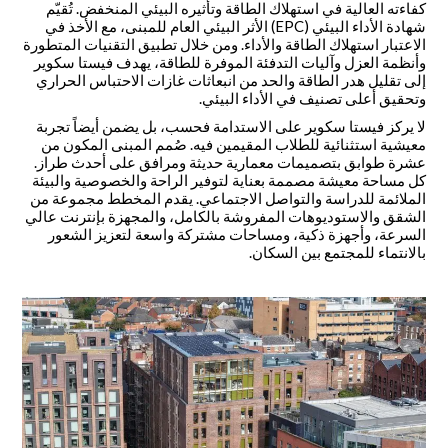
كفاءته العالية في استهلاك الطاقة وتأثيره البيئي المنخفض. تُقيّم
شهادة الأداء البيئي (EPC) الأثر البيئي العام للمبنى، مع الأخذ في
الاعتبار استهلاك الطاقة والأداء. ومن خلال تطبيق التقنيات المتطورة
وأنظمة العزل وآليات التدفئة الموفرة للطاقة، يهدف فيستا سكوير
إلى تقليل هدر الطاقة والحد من انبعاثات غازات الاحتباس الحراري
وتحقيق أعلى تصنيف في الأداء البيئي.
لا يركز فيستا سكوير على الاستدامة فحسب، بل يضمن أيضاً تجربة
معيشية استثنائية للطلاب المقيمين فيه. صُمم المبنى المكون من
عشرة طوابق بتصميمات معمارية حديثة ومرافق على أحدث طراز.
كل مساحة معيشة مصممة بعناية لتوفير الراحة والخصوصية والبيئة
الملائمة للدراسة والتواصل الاجتماعي. يقدم المخطط مجموعة من
الشقق والاستوديوهات المفروشة بالكامل، والمجهزة بإنترنت عالي
السرعة، وأجهزة ذكية، ومساحات مشتركة واسعة لتعزيز الشعور
بالانتماء للمجتمع بين السكان.