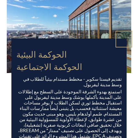
الحوكمة البيئية
الحوكمة الاجتماعية
تقديم فيستا سكوير - مخطط مستدام بيئياً للطلاب في
وسط مدينة ليفربول.
استمتع بهدوء الشرفة الموجودة على السطح مع إطلالات
على المدينة بأكملها يوشك وسط مدينة ليفربول على
استقبال مخطط ثوري لسكن الطلاب لا يوفر مساحات
معيشة استثنائية فحسب، بل يتبنى أيضاً ممارسات البناء
المستدام. صُمم أولدهام بليس، وهو مبنى حديث مكون
من عشرة طوابق، لإعطاء الأولوية للمسؤولية البيئية من
خلال تحقيق صافي انبعاثات كربونية صفرية (تشغيلية)،
ويهدف إلى الحصول على تصنيف "ممتاز" من BREEAM،
وتصنيف EPC A. يشتمل هذا المشروع الرائد على تقنيات