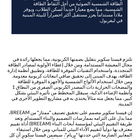
الطاقة الشمسية الضوئية من أجل التقاط الطاقة
الشمسية، مما يضع معياراً جديداً لسكن الطلاب، ويوفر
ملاذاً مستداماً يعزز مستقبل أكثر اخضراراً للبيئة المبنية
في ليفربول.
تلتزم فيستا سكوير بتقليل بصمتها الكربونية، مما يجعلها رائدة في
مجال المعيشة المستدامة. ومن خلال إعطاء الأولوية لمصادر الطاقة
المتجددة، واستخدام التقنيات الموفرة للطاقة، وتطبيق أنظمة إدارة
الطاقة، يهدف المبنى إلى تحقيق صافي انبعاثات كربونية معدومة.
ومن خلال استخدام الألواح الشمسية والأجهزة الموفرة للطاقة
والمضخات الحرارية ذات المصدر الكربوني الصفري من النطاق 1
وأنظمة الإضاءة الذكية، سيقلل المخطط من تأثيره البيئي بشكل
كبير، مما يجعل منه مثالاً يحتذى به في مشاريع التطوير الأخرى في
المدينة.
إن فيستا سكوير مصمم على تحقيق تصنيف "ممتاز" من BREEAM،
مما يدل على التزامه بممارسات التصميم والبناء المستدام. وتعد
طريقة التقييم البيئي لمؤسسة أبحاث البناء (BREEAM) أداة تقييم
معترف بها دولياً لتقييم الأداء البيئي للمباني. ومن خلال استيفاء
المعايير الصارمة التي حددتها "بريام"، سيضمن فيستا سكوير أن كل