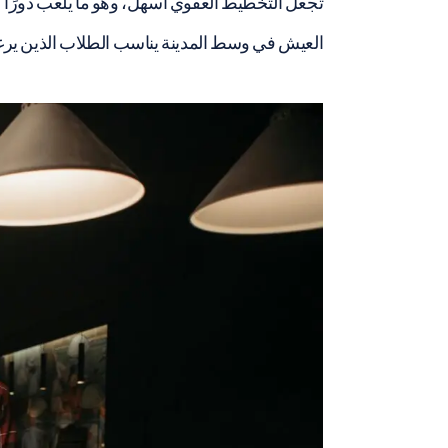
تجعل التخطيط العفوي أسهل، وهو ما يلعب دورًا كب
العيش في وسط المدينة يناسب الطلاب الذين يرغبو