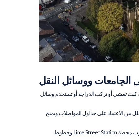
 الجامعات ووسائل النقل
اء كنت تمشي أو تركب الدراجة أو تستخدم وسائل
قلل من الاعتماد على جداول المواصلات ويمنح
كما أن المعيشة في وسط المدينة تجعل العودة إلى المنزل أو استقبال الأصدقاء والعائلة الزائرين أكثر سهولة، بفضل قرب محطة Lime Street Station وخطوط